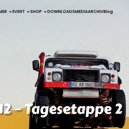
MER
EVENT
SHOP
DOWNLOADS
MEDIA
ARCHIV
Blog
12 – Tagesetappe 2