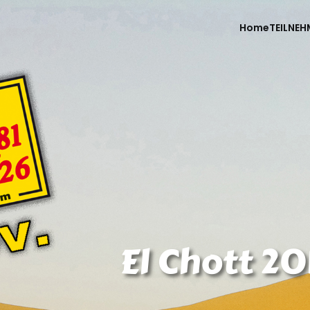
Home
TEILNEH
El Chott 20