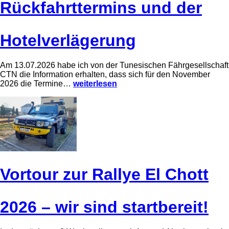
Rückfahrttermins und der
Hotelverlägerung
Am 13.07.2026 habe ich von der Tunesischen Fährgesellschaft
CTN die Information erhalten, dass sich für den November
Ä
2026 die Termine…
weiterlesen
n
d
e
r
u
n
g
d
e
s
Vortour zur Rallye El Chott
R
ü
c
k
2026 – wir sind startbereit!
f
a
h