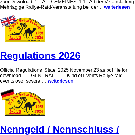
u
zum Download 1. ALLGEMEINES 1.1 Art der Veranstaltung
6
r
R
Mehrtägige Rallye-Raid-Veranstaltung bei der…
weiterlesen
E
e
l
g
C
l
h
e
o
m
t
e
t
n
2
t
0
2
Regulations 2026
2
0
6
2
6
Official Regulations State: 2025 November 23 as pdf file for
download 1. GENERAL 1.1 Kind of Events Rallye-raid-
R
events over several…
weiterlesen
e
g
u
l
a
t
i
o
n
Nenngeld / Nennschluss /
s
2