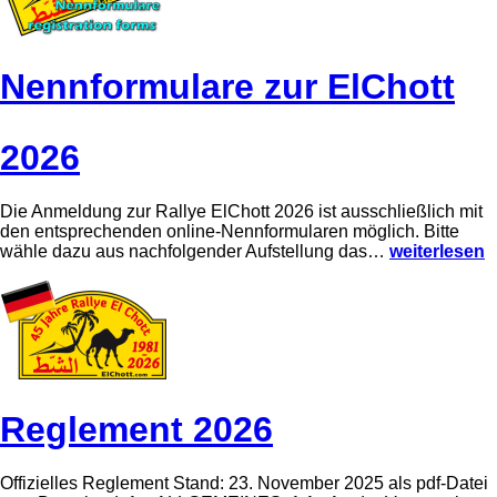
u
–
h
n
w
t
g
i
s
r
a
Nennformulare zur ElChott
s
k
i
t
n
i
d
o
2026
s
n
t
u
a
n
r
d
Die Anmeldung zur Rallye ElChott 2026 ist ausschließlich mit
t
N
den entsprechenden online-Nennformularen möglich. Bitte
b
e
N
wähle dazu aus nachfolgender Aufstellung das…
weiterlesen
e
n
e
r
n
n
e
f
n
i
o
f
t
r
o
!
m
r
u
m
l
u
a
l
Reglement 2026
r
a
e
r
2
e
0
z
Offizielles Reglement Stand: 23. November 2025 als pdf-Datei
2