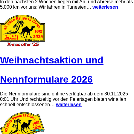
r
In den nächsten 2 Wochen liegen mit An- und Abreise mehr als
t
V
5.000 km vor uns: Wir fahren in Tunesien…
weiterlesen
t
o
e
r
r
t
m
o
i
u
n
r
s
z
u
u
n
r
d
R
Weihnachtsaktion und
d
a
e
l
r
l
H
y
Nennformulare 2026
o
e
t
E
e
l
l
C
Die Nennformulare sind online verfügbar ab dem 30.11.2025
v
h
0:01 Uhr Und rechtzeitig vor den Feiertagen bieten wir allen
e
o
W
schnell entschlossenen…
weiterlesen
r
t
e
l
t
i
ä
2
h
g
0
n
e
2
a
r
6
c