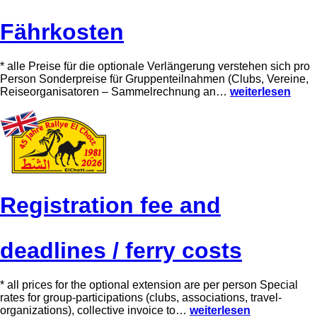
0
2
Fährkosten
6
* alle Preise für die optionale Verlängerung verstehen sich pro
Person Sonderpreise für Gruppenteilnahmen (Clubs, Vereine,
N
Reiseorganisatoren – Sammelrechnung an…
weiterlesen
e
n
n
g
e
l
d
/
N
Registration fee and
e
n
n
s
deadlines / ferry costs
c
h
l
u
* all prices for the optional extension are per person Special
s
rates for group-participations (clubs, associations, travel-
s
R
organizations), collective invoice to…
weiterlesen
/