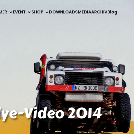
MER
EVENT
SHOP
DOWNLOADS
MEDIA
ARCHIV
Blog
lye-Video 2014